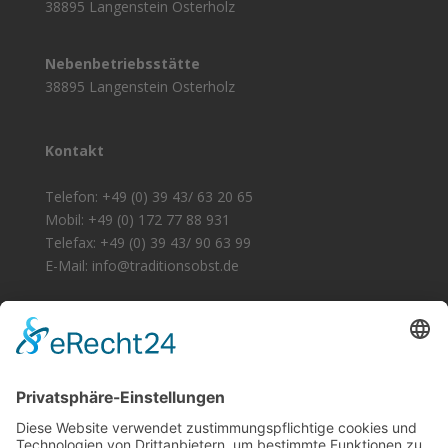
38895 Langenstein Osterholz
Nebenbetriebsstätte
38895 Langenstein Osterholz
Kontakt
Telefon: +49 (0) 39 43/ 63 20 65
Mobil: +49 (0) 172 77 88 931
Telefax: +49 (0) 39 43/ 90 63 99
E-Mail: info@traditionsobst.de
Zertifizierung
Unsere Produkte sind zertifiziert nach EG-Öko-
Verordnung.
Öko-Kontrollstelle: DE - ÖKO - 021