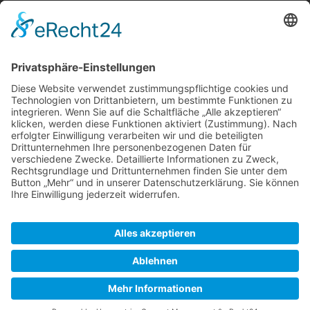
Zertifizierung
Unsere Produkte sind zertifiziert nach EG-Öko-
Verordnung.
Öko-Kontrollstelle: DE - ÖKO - 021
Zertifikat
>> hier <<
downloaden
Impressum
I
Datenschutz
Cookie-Einstellungen
© 2026 Traditionsobst Bosse