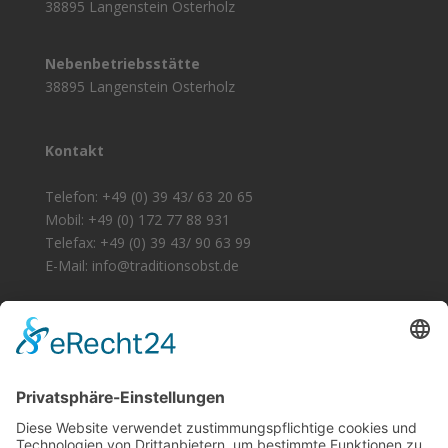
38895 Langenstein Osterholz
Nebenbetriebsstätte
38895 Langenstein Osterholz
Kontakt
Telefon: +49 (0) 39 43/ 63 20 65
Mobil: +49 (0) 172 77 88 931
Telefax: +49 (0) 39 43/ 90 63 99
E-Mail: info@traditionsobst.de
Zertifizierung
Unsere Produkte sind zertifiziert nach EG-Öko-
Verordnung.
Öko-Kontrollstelle: DE - ÖKO - 021