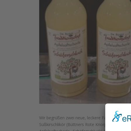
Wir begrüßen zwei neue, leckere Familienmitglied
Süßkirschlikör (Büttners Rote Knorpelkirsche) „K