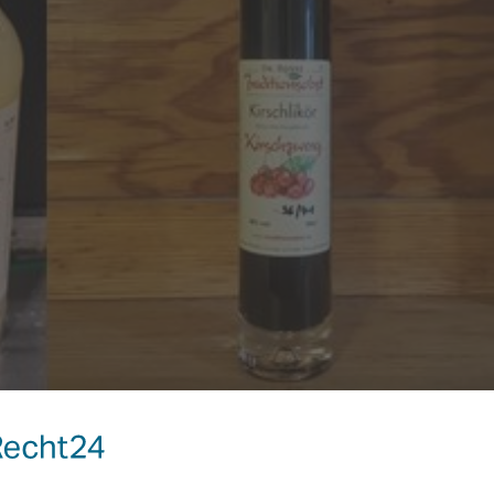
er in unserer Streuobstfamilie: Als Rarität für die Dame den
irschzwerg“ in der eleganten 0,2l-Flasche. Und unsere naturtrübe