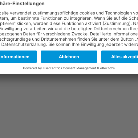
iser Wilhelm, Jakob Label, Geflammter Kardinal und Sämling) ist ein
Frucht am Flaschenboden als herzhafter Gruß von der Streuobstwiese
nseren langjährigen, zuverlässigen Mostereipartner aus Diesdorf, Fa