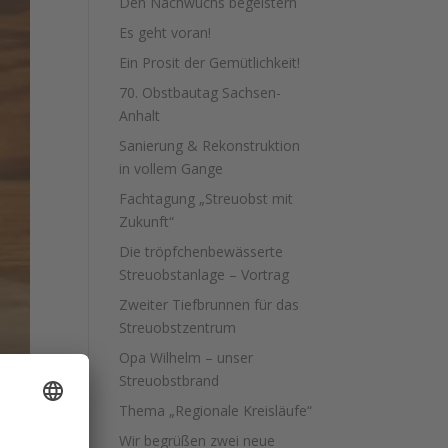
Den Nachwuchs begeistern
Es geht voran!
Ein Prosit der Gemütlichkeit!
70. Obstbautag Sachsen-
Anhalt
Sanierung & Rekonstruktion
in vollem Gange
Fachtagung „Streuobst mit
Zukunft“
Die tröpfchenbewässerte
Streuobstanlage – Vortrag
Zweiter Tiefbrunnen für das
Streuobstzentrum
Opa Wilhelm – unser
Streuobstbrand
Thema „Regionale Kreisläufe“
Wir begrüßen zwei neue