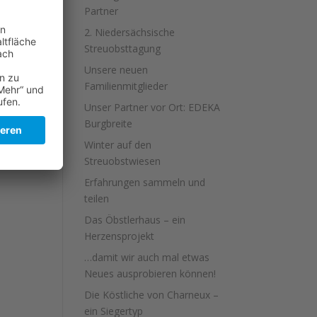
Partner
2. Niedersächsische
milie
Streuobsttagung
Unsere neuen
Familienmitglieder
Unser Partner vor Ort: EDEKA
Burgbreite
Winter auf den
Streuobstwiesen
Erfahrungen sammeln und
teilen
Das Öbstlerhaus – ein
Herzensprojekt
…damit wir auch mal etwas
Neues ausprobieren können!
Die Köstliche von Charneux –
ein Siegertyp