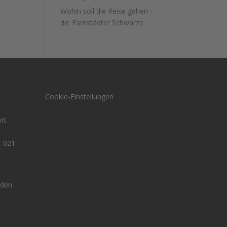
Wohin soll die Reise gehen –
die Farnstädter Schwarze
Cookie-Einstellungen
rt
- 021
den