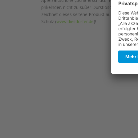
Apfelsaftschorle „Schäferschluck“ (Cuvee aus Ka
prikelnder, nicht zu süßer Durstlöscher. Etwas 
zeichnet dieses seltene Produkt aus. DANKE an u
Schulz (
www.diesdorfer.de
)!