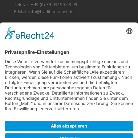
Telefax: +49 (0) 39 43/ 90 63 99
E-Mail: info@traditionsobst.de
Zertifizierung
Unsere Produkte sind zertifiziert nach EG-Öko-
Verordnung.
Öko-Kontrollstelle: DE - ÖKO - 021
Zertifikat
>> hier <<
downloaden
Impressum
I
Datenschutz
Cookie-Einstellungen