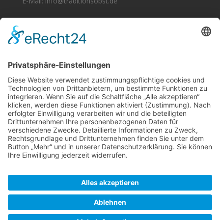
E-Mail: info@traditionsobst.de
Zertifizierung
Unsere Produkte sind zertifiziert nach EG-Öko-
Verordnung.
Öko-Kontrollstelle: DE - ÖKO - 021
Zertifikat
>> hier <<
downloaden
Impressum
I
Datenschutz
Cookie-Einstellungen