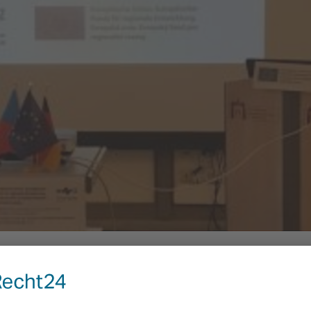
, obstbauliche – und Grünlandnutzung von Streuobstwiesen ein!
sind viel mehr als ein Biotop. Streuobstanbau ist das Paradebeispiel
emleistungen in der Landwirtschaft. Naturschutz schließt