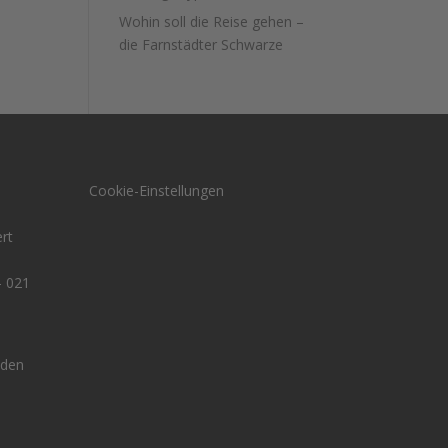
Wohin soll die Reise gehen –
die Farnstädter Schwarze
Cookie-Einstellungen
rt
- 021
den