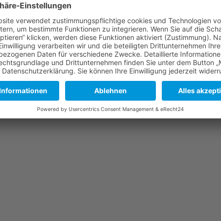
ehrt. Aber ist es überhaupt möglich, Streuobstanbau wirtschaftlich 
it anderen Streuobstvermarktern auf einer internationalen Konferenz
ktiv und natürlich auch lehrreich!