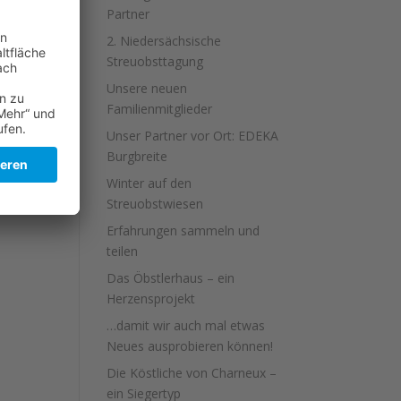
Partner
zu
 in
2. Niedersächsische
Streuobsttagung
Unsere neuen
Familienmitglieder
Unser Partner vor Ort: EDEKA
Burgbreite
Winter auf den
Streuobstwiesen
Erfahrungen sammeln und
teilen
Das Öbstlerhaus – ein
Herzensprojekt
…damit wir auch mal etwas
Neues ausprobieren können!
Die Köstliche von Charneux –
ein Siegertyp