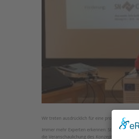
Wir treten ausdrücklich für eine professionelle
Immer mehr Experten erkennen: Streuobstflächen 
die Veranschaulichung des Konzepts von Ökosyst